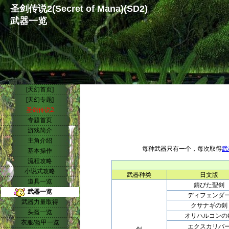
圣剑传说2(Secret of Mana)(SD2)
武器一览
[天幻首页]
[天幻专题]
圣剑传说2
专题首页
游戏简介
主角介绍
每种武器只有一个，每次取得
武
基本操作
流程攻略
小说式攻略
武器种类
日文版
道具一览
錆びた聖剣
武器一览
ディフェンダ
武器力量取得
クサナギの剣
头盔一览
オリハルコンの
衣服/盔甲一览
エクスカリバ