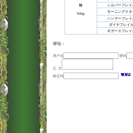
シルバーフレイ
鞭
モーニングスタ
Whip
ハンマーフレイ
ダイヤフレイ
ギガースフレイ
评论：
用户名
密码
正 文
验证码