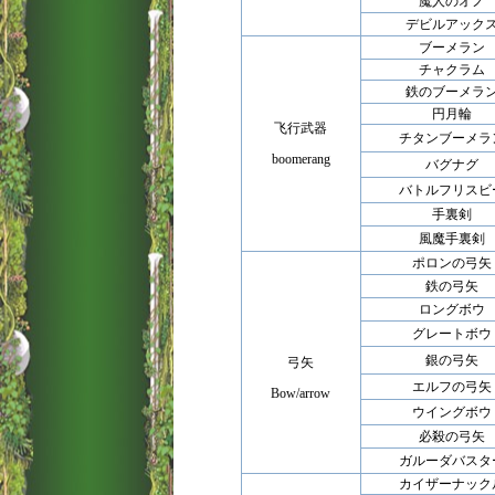
魔人のオノ
デビルアック
ブーメラン
チャクラム
鉄のブーメラ
円月輪
飞行武器
チタンブーメラ
boomerang
バグナグ
バトルフリスビ
手裏剣
風魔手裏剣
ポロンの弓矢
鉄の弓矢
ロングボウ
グレートボウ
銀の弓矢
弓矢
エルフの弓矢
Bow/arrow
ウイングボウ
必殺の弓矢
ガルーダバスタ
カイザーナック