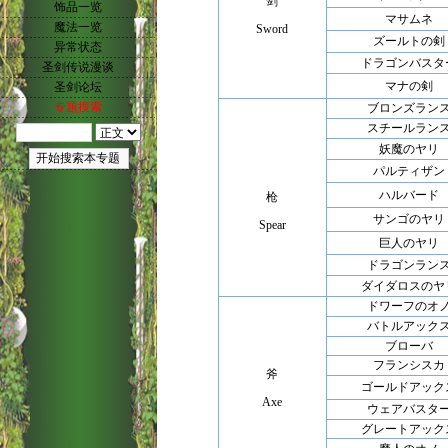
剑
饰品一览
マサムネ
魔法一览
Sword
ズールトの剣
异常状态
ドラゴンバスタ
圣剑传说漫谈
マナの剣
圣剑论坛
专题搜索
ブロンズラン
スチールラン
妖魔のヤリ
パルティザン
ハルバード
枪
サンゴのヤリ
Spear
巨人のヤリ
ドラゴンラン
ダイダロスのヤ
ドワーフのオ
バトルアック
ブローバ
フランシスカ
斧
ゴールドアック
Axe
ウェアバスタ
グレートアック