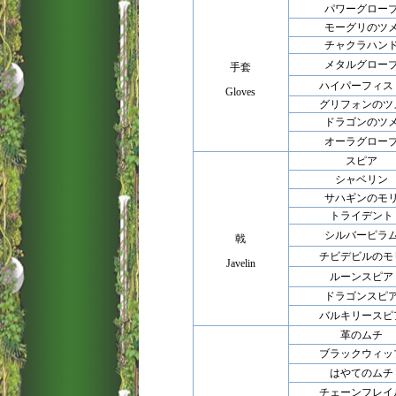
パワーグロー
モーグリのツ
チャクラハン
メタルグロー
手套
ハイパーフィス
Gloves
グリフォンのツ
ドラゴンのツ
オーラグロー
スピア
シャベリン
サハギンのモ
トライデント
シルバーピラ
戟
チビデビルのモ
Javelin
ルーンスピア
ドラゴンスピ
バルキリースピ
革のムチ
ブラックウィッ
はやてのムチ
チェーンフレイ